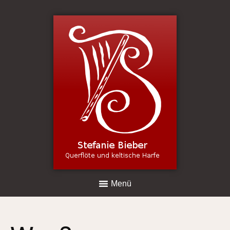
Harfe - Lernen, Spielen , Hören
Termine
Shop für Noten und Online-Kurse
1:1 Unterricht - Live und Online
Terminbuchung
Menü
Online-Unterricht
Individuelle Feedback Videos