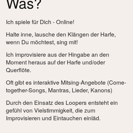
Was?
Harfenunterricht
Referenzen
Ich spiele für Dich - Online!
Halte inne, lausche den Klängen der Harfe,
Präsenz-Harfenkurse - Alles, was Online
wenn Du möchtest, sing mit!
nicht möglich ist
Ich improvisiere aus der Hingabe an den
Präsenzkurse 2026
Moment heraus auf der Harfe und/oder
Frankfurter Harfenspielplatz
Querflöte.
Schnupperkurs Harfe
Oft gibt es interaktive Mitsing-Angebote (Come-
together-Songs, Mantras, Lieder, Kanons)
Künstlerische Projekte
Durch den Einsatz des Loopers entsteht ein
Momentum - Klangbegegnungen im Hier und Jetzt
gefühl von Vielstimmigkeit, die zum
Musik für Trauernde
Improvisieren und Eintauchen einläd.
Die Traumweberinnen - Märchen und Harfe