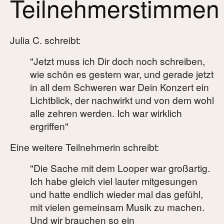
Teilnehmerstimmen
Harfenstammtisch
Julia C. schreibt:
Newsletter
"Jetzt muss ich Dir doch noch schreiben,
Metta-Mediation
wie schön es gestern war, und gerade jetzt
in all dem Schweren war Dein Konzert ein
Inspirations for Harp Players
Lichtblick, der nachwirkt und von dem wohl
alle zehren werden. Ich war wirklich
Blog
ergriffen"
Theos Freund - Ein (Musik-)Stück Familiengeschichte
Eine weitere Teilnehmerin schreibt:
"Die Sache mit dem Looper war großartig.
Über mich
Ich habe gleich viel lauter mitgesungen
und hatte endlich wieder mal das gefühl,
Kontakt
mit vielen gemeinsam Musik zu machen.
Und wir brauchen so ein