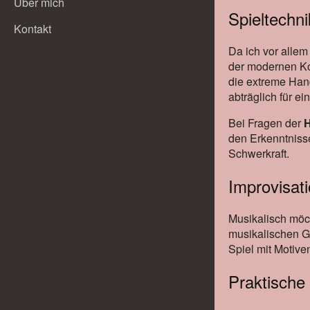
Über mich
Spieltechni
Kontakt
Da ich vor allem
der modernen Kon
die extreme Hand
abträglich für e
Bei Fragen der
H
den Erkenntniss
Schwerkraft.
Improvisat
Musikalisch möc
musikalischen G
Spiel mit Motive
Praktische