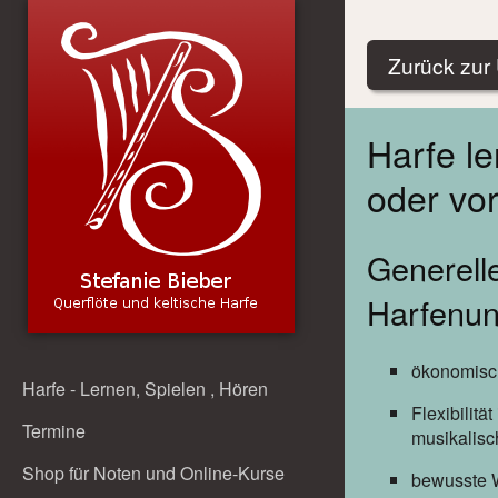
Zurück zur 
Harfe le
oder vor
Generelle
Harfenun
ökonomisc
Harfe - Lernen, Spielen , Hören
Flexibilit
Termine
musikalis
Shop für Noten und Online-Kurse
bewusste 