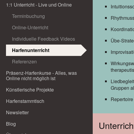
1:1 Unterricht - Live und Online
Intuitions
Terminbuchung
Rhythmuss
Online-Unterricht
Koordinati
Individuelle Feedback Videos
Übe-Strate
Harfenunterricht
Improvisat
Referenzen
Wirkungswe
therapeuti
Präsenz-Harfenkurse - Alles, was
Online nicht möglich ist
Liedbegleit
Gruppen al
Künstlerische Projekte
Repertoire
Harfenstammtisch
Newsletter
Unterrich
Blog