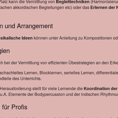
latz kann die Vermittlung von
Begleittechniken
(Harmonisieru
nfachen akkordischen Begleitungen etc) oder das
Erlernen der 
on und Arrangement
sikalische Ideen
können unter Anleitung zu Kompositionen o
gien
ich bei der Vermittlung von effizienten Übestrategien an den E
rschachteltes Lernen, Blocklernen, serielles Lernen, differen
dteile des Unterrichts.
erausforderung stellt für viele Lernende die
Koordination de
ie u.A. Elemente der Bodypercussion und der indischen Rhythmu
 für Profis