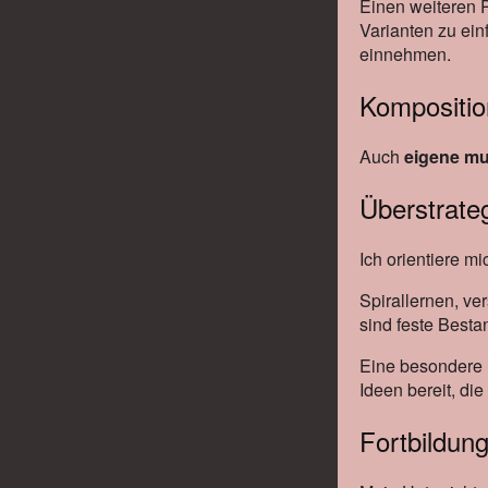
Einen weiteren P
Varianten zu ei
einnehmen.
Kompositi
Auch
eigene mu
Überstrate
Ich orientiere m
Spirallernen, ve
sind feste Bestan
Eine besondere H
Ideen bereit, d
Fortbildung