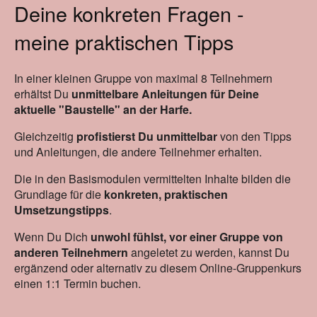
Deine konkreten Fragen -
Harfenstammtisch
meine praktischen Tipps
Newsletter
In einer kleinen Gruppe von maximal 8 Teilnehmern
erhältst Du
unmittelbare Anleitungen für Deine
Metta-Mediation
aktuelle "Baustelle" an der Harfe.
Inspirations for Harp Players
Gleichzeitig
profistierst Du unmittelbar
von den Tipps
und Anleitungen, die andere Teilnehmer erhalten.
Blog
Die in den Basismodulen vermittelten Inhalte bilden die
Grundlage für die
konkreten, praktischen
Theos Freund - Ein (Musik-)Stück Familiengeschichte
Umsetzungstipps
.
Wenn Du Dich
unwohl fühlst, vor einer Gruppe von
Über mich
anderen Teilnehmern
angeletet zu werden, kannst Du
ergänzend oder alternativ zu diesem Online-Gruppenkurs
Kontakt
einen 1:1 Termin buchen.