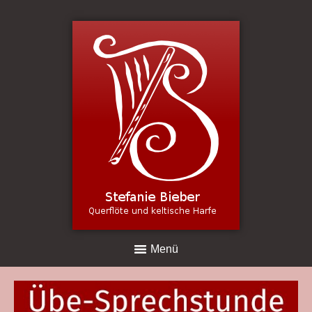
Harfe - Lernen, Spielen , Hören
Termine
Shop für Noten und Online-Kurse
1:1 Unterricht - Live und Online
Terminbuchung
Menü
Online-Unterricht
Individuelle Feedback Videos