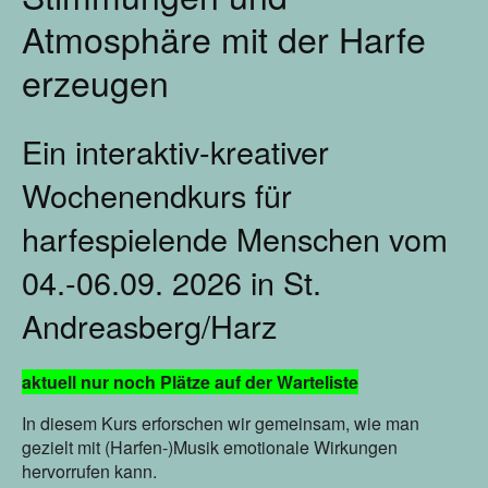
Atmosphäre mit der Harfe
Harfenstammtisch
erzeugen
Newsletter
Ein interaktiv-kreativer
Metta-Mediation
Wochenendkurs für
Inspirations for Harp Players
harfespielende Menschen vom
Blog
04.-06.09. 2026 in St.
Theos Freund - Ein (Musik-)Stück Familiengeschichte
Andreasberg/Harz
Über mich
aktuell nur noch Plätze auf der Warteliste
In diesem Kurs erforschen wir gemeinsam, wie man
Kontakt
gezielt mit (Harfen-)Musik emotionale Wirkungen
hervorrufen kann.