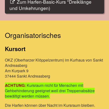
Zum Harfen-Basic-Kurs "Dreiklänge
und Umkehrungen)
Organisatorisches
Kursort
OKZ (Oberharzer Klöppelzentrum) im Kurhaus von Sankt
Andreasberg
Am Kurpark 9
37444 Sankt Andreasberg
ACHTUNG:
Kursraum nicht für Menschen mit
Gehbehinderung geeignet weil drei Treppenabsätze
bewältigt werden müssen.
Die Harfen können über Nacht im Kursraum bleiben.