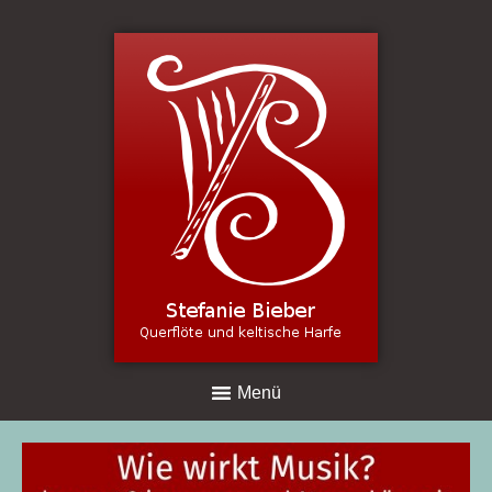
Harfe - Lernen, Spielen , Hören
Termine
Shop für Noten und Online-Kurse
1:1 Unterricht - Live und Online
Terminbuchung
Menü
Online-Unterricht
Individuelle Feedback Videos