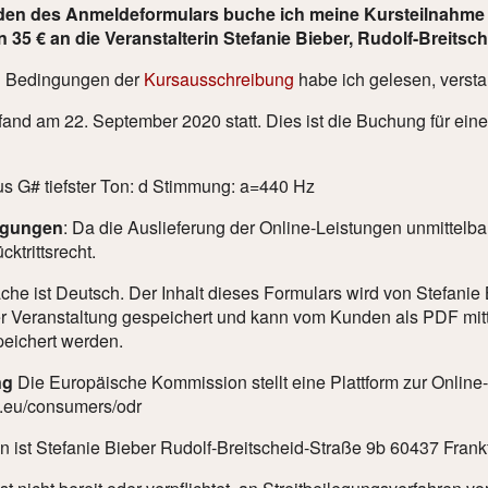
en des Anmeldeformulars buche ich meine Kursteilnahme ve
35 € an die Veranstalterin Stefanie Bieber, Rudolf-Breitsch
n Bedingungen der
Kursausschreibung
habe ich gelesen, versta
fand am 22. September 2020 statt. Dies ist die Buchung für ein
us G# tiefster Ton: d Stimmung: a=440 Hz
ngungen
: Da die Auslieferung der Online-Leistungen unmittelbar
ktrittsrecht.
che ist Deutsch. Der Inhalt dieses Formulars wird von Stefani
r Veranstaltung gespeichert und kann vom Kunden als PDF mitt
peichert werden.
ng
Die Europäische Kommission stellt eine Plattform zur Online-
a.eu/consumers/odr
in ist Stefanie Bieber Rudolf-Breitscheid-Straße 9b 60437 Fran