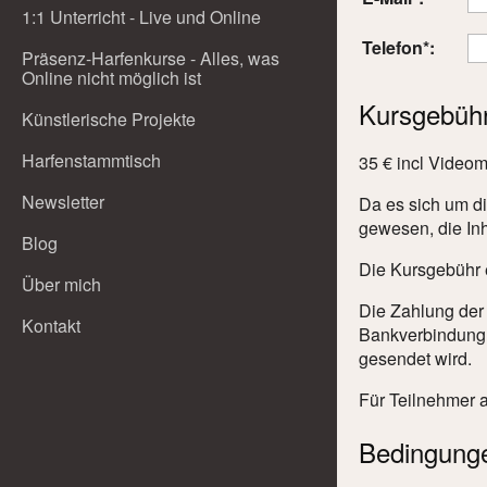
1:1 Unterricht - Live und Online
Telefon*:
Präsenz-Harfenkurse - Alles, was
Online nicht möglich ist
Kursgebüh
Künstlerische Projekte
Harfenstammtisch
35 € incl Videom
Newsletter
Da es sich um di
gewesen, die In
Blog
Die Kursgebühr e
Über mich
Die Zahlung der
Kontakt
Bankverbindung 
gesendet wird.
Für Teilnehmer 
Bedingung