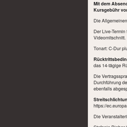
Mit dem Absend
Kursgebühr von 
Die Allgemeine
Der Live-Termin 
Videomitschnitt.
Tonart: C-Dur pl
Rücktrittsbedi
das 14-tägige Rüc
Die Vertragsspra
Durchführung de
ebenfalls abges
Streitschlichtu
https://ec.europ
Die Veranstalter