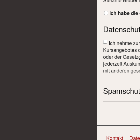
Stefanie Bieber i
Ich habe die
Datenschu
Ich nehme zur
Kursangebotes di
oder der Gesetzg
jederzeit Ausku
mit anderen gese
Spamschut
Kontakt
Date