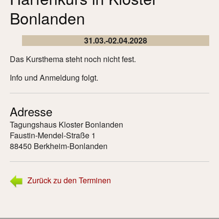
Harfenunterricht
Bonlanden
Referenzen
31.03.-02.04.2028
Präsenz-Harfenkurse - Alles, was Online
Das Kursthema steht noch nicht fest.
nicht möglich ist
Info und Anmeldung folgt.
Präsenzkurse 2026
Frankfurter Harfenspielplatz
Adresse
Tagungshaus Kloster Bonlanden
Schnupperkurs Harfe
Faustin-Mendel-Straße 1
88450 Berkheim-Bonlanden
Künstlerische Projekte
Momentum - Klangbegegnungen im Hier und Jetzt
Zurück zu den Terminen
Musik für Trauernde
Die Traumweberinnen - Märchen und Harfe