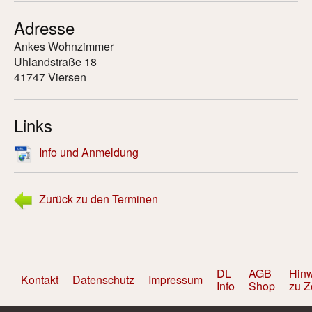
Adresse
Harfenstammtisch
Ankes Wohnzimmer
Uhlandstraße 18
Newsletter
41747 Viersen
Metta-Mediation
Links
Inspirations for Harp Players
Info und Anmeldung
Blog
Theos Freund - Ein (Musik-)Stück Familiengeschichte
Zurück zu den Terminen
Über mich
DL
AGB
Hin
Kontakt
Kontakt
Datenschutz
Impressum
Info
Shop
zu 