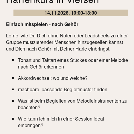
Harfenunterricht
14.11.2026, 10:00-18:00
Referenzen
Einfach mitspielen - nach Gehör
Präsenz-Harfenkurse - Alles, was Online
Lerne, wie Du Dich ohne Noten oder Leadsheets zu einer
nicht möglich ist
Gruppe musizierender Menschen hinzugesellen kannst
und Dich nach Gehör mit Deiner Harfe einbringst.
Präsenzkurse 2026
Tonart und Taktart eines Stückes oder einer Melodie
Frankfurter Harfenspielplatz
nach Gehör erkennen
Schnupperkurs Harfe
Akkordwechsel: wo und welche?
machbare, passende Begleitmuster finden
Künstlerische Projekte
Was ist beim Begleiten von Melodieinstrumenten zu
Momentum - Klangbegegnungen im Hier und Jetzt
beachten?
Musik für Trauernde
Wie kann ich mich in einer Session ideal
einbringen?
Die Traumweberinnen - Märchen und Harfe